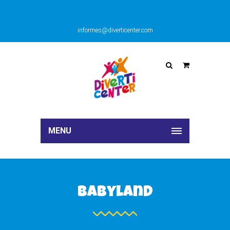
informes@diverticenter.com
MENU
Babyland