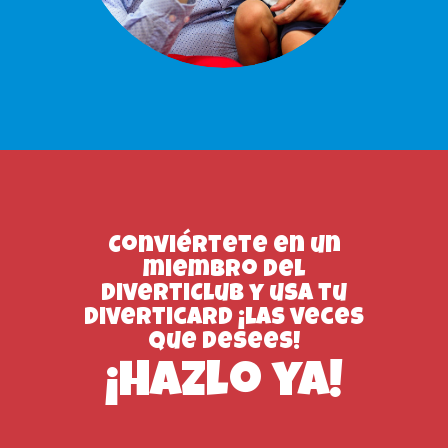
Conviértete en un
miembro del
DivertiClub y usa tu
Diverticard ¡las veces
que desees!
¡Hazlo ya!